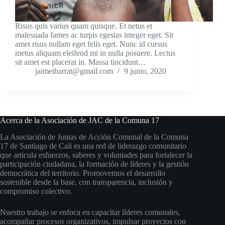
Risus quis varius quam quisque. Et netus et
malesuada fames ac turpis egestas integer eget. Sit
amet risus nullam eget felis eget. Nunc id cursus
metus aliquam eleifend mi in nulla posuere. Lectus
sit amet est placerat in. Massa tincidunt…
jaimeibarrat@gmail.com
9 junio, 2020
Acerca de la Asociación de JAC de la Comuna 17
La Asociación de Juntas de Acción Comunal de la Comuna
17 de Santiago de Cali es una red de liderazgo comunitario
que articula esfuerzos, saberes y voluntades para fortalecer la
participación ciudadana, la formación de líderes y la gestión
democrática del territorio. Promovemos el desarrollo
sostenible desde la base, con transparencia, inclusión y
compromiso colectivo.
Nuestro trabajo se enfoca en capacitar líderes comunales,
acompañar procesos organizativos, impulsar proyectos con