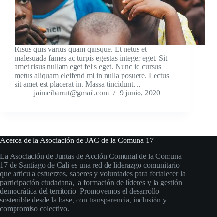
Risus quis varius quam quisque. Et netus et
malesuada fames ac turpis egestas integer eget. Sit
amet risus nullam eget felis eget. Nunc id cursus
metus aliquam eleifend mi in nulla posuere. Lectus
sit amet est placerat in. Massa tincidunt…
jaimeibarrat@gmail.com
9 junio, 2020
Acerca de la Asociación de JAC de la Comuna 17
La Asociación de Juntas de Acción Comunal de la Comuna
17 de Santiago de Cali es una red de liderazgo comunitario
que articula esfuerzos, saberes y voluntades para fortalecer la
participación ciudadana, la formación de líderes y la gestión
democrática del territorio. Promovemos el desarrollo
sostenible desde la base, con transparencia, inclusión y
compromiso colectivo.