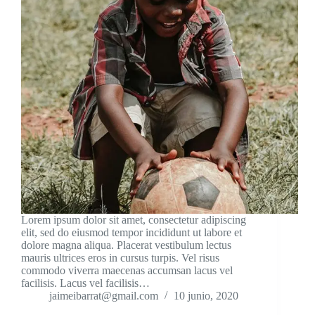
Lorem ipsum dolor sit amet, consectetur adipiscing
elit, sed do eiusmod tempor incididunt ut labore et
dolore magna aliqua. Placerat vestibulum lectus
mauris ultrices eros in cursus turpis. Vel risus
commodo viverra maecenas accumsan lacus vel
facilisis. Lacus vel facilisis…
jaimeibarrat@gmail.com
10 junio, 2020